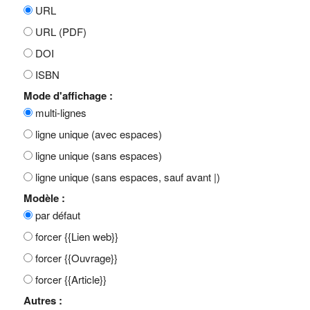
URL
URL (PDF)
DOI
ISBN
Mode d'affichage :
multi-lignes
ligne unique (avec espaces)
ligne unique (sans espaces)
ligne unique (sans espaces, sauf avant |)
Modèle :
par défaut
forcer {{Lien web}}
forcer {{Ouvrage}}
forcer {{Article}}
Autres :